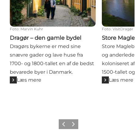
Foto
:
Marvin Kuhr
Foto
:
VisitDragør
Dragør – den gamle bydel
Store Magle
Dragørs bykerne er med sine
Store Magleb
snævre gader og lave huse fra
og anderledes 
1700- og 1800-tallet en af de bedst
koloniseret af
bevarede byer i Danmark.
1500-tallet og 
Læs mere
Læs mere
Forrige billede
Næste billede