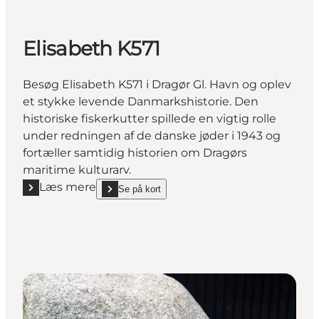
Elisabeth K571
Besøg Elisabeth K571 i Dragør Gl. Havn og oplev
et stykke levende Danmarkshistorie. Den
historiske fiskerkutter spillede en vigtig rolle
under redningen af de danske jøder i 1943 og
fortæller samtidig historien om Dragørs
maritime kulturarv.
Læs mere
Se på kort
Læs mere "Elisabeth K571"
show Elisabeth K571 on_map