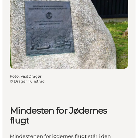
Foto
:
VisitDragør
©
Dragør Turistråd
Mindesten for Jødernes
flugt
Mindestenen for jødernes flugt står i den