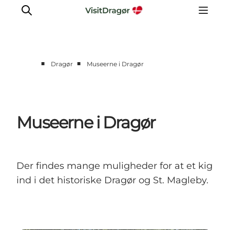
■
■
Dragør
Museerne i Dragør
Oplev
Kultur & Historie
Byliv & Mad
Museerne i Dragør
Natur & Friluftsliv
For børn
Praktisk
Der findes mange muligheder for at et kig
ind i det historiske Dragør og St. Magleby.