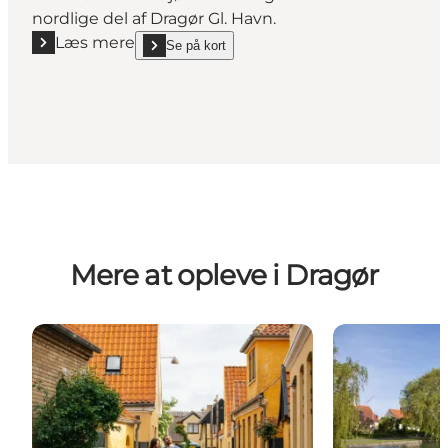
nordlige del af Dragør Gl. Havn.
Læs mere
Se på kort
Læs mere "Mindesten for Jødernes flugt"
show Mindesten for Jødernes flugt on_map
Mere at opleve i Dragør
Dragør – den gamle bydel
Store Magleb