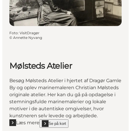
Foto
:
VisitDragør
©
Annette Nyvang
Mølsteds Atelier
Besøg Mølsteds Atelier i hjertet af Dragør Gamle
By og oplev marinemaleren Christian Mølsteds
originale atelier. Her kan du gå på opdagelse i
stemningsfulde marinemalerier og lokale
motiver i de autentiske omgivelser, hvor
kunstneren selv levede og arbejdede.
Læs mere
Se på kort
Læs mere "Mølsteds Atelier"
show Mølsteds Atelier on_map