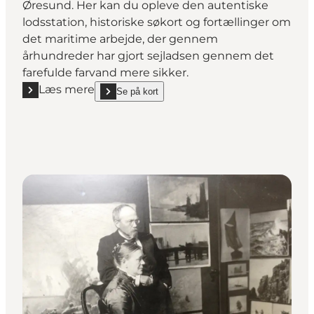
Øresund. Her kan du opleve den autentiske
lodsstation, historiske søkort og fortællinger om
det maritime arbejde, der gennem
århundreder har gjort sejladsen gennem det
farefulde farvand mere sikker.
Læs mere
Se på kort
Læs mere "Lodsmuseet"
show Lodsmuseet on_map