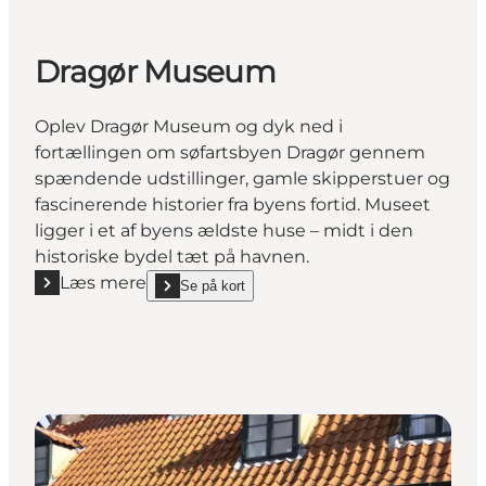
Dragør Museum
Oplev Dragør Museum og dyk ned i
fortællingen om søfartsbyen Dragør gennem
spændende udstillinger, gamle skipperstuer og
fascinerende historier fra byens fortid. Museet
ligger i et af byens ældste huse – midt i den
historiske bydel tæt på havnen.
Læs mere
Se på kort
Læs mere "Dragør Museum"
show Dragør Museum on_map