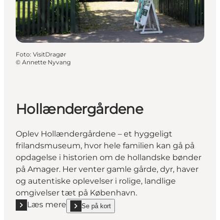
Foto
:
VisitDragør
©
Annette Nyvang
Hollændergårdene
Oplev Hollændergårdene – et hyggeligt
frilandsmuseum, hvor hele familien kan gå på
opdagelse i historien om de hollandske bønder
på Amager. Her venter gamle gårde, dyr, haver
og autentiske oplevelser i rolige, landlige
omgivelser tæt på København.
Læs mere
Se på kort
Læs mere "Hollændergårdene"
show Hollændergårdene on_map