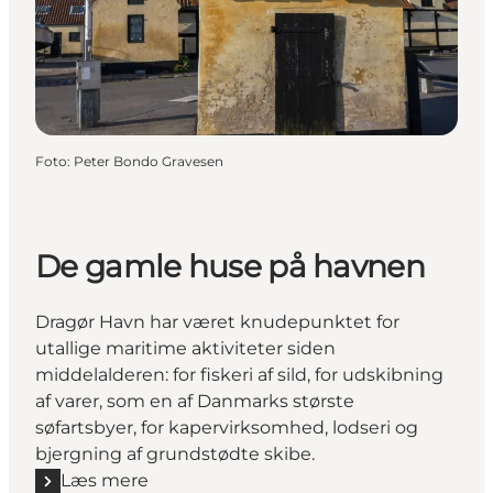
Foto
:
Peter Bondo Gravesen
De gamle huse på havnen
Dragør Havn har været knudepunktet for
utallige maritime aktiviteter siden
middelalderen: for fiskeri af sild, for udskibning
af varer, som en af Danmarks største
søfartsbyer, for kapervirksomhed, lodseri og
bjergning af grundstødte skibe.
Læs mere
Læs mere "De gamle huse på havnen"