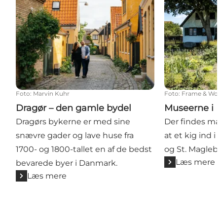
Foto
:
Marvin Kuhr
Foto
:
Frame & Wor
Dragør – den gamle bydel
Museerne i 
Dragørs bykerne er med sine
Der findes ma
snævre gader og lave huse fra
at et kig ind i
1700- og 1800-tallet en af de bedst
og St. Magleby
Læs mere
bevarede byer i Danmark.
Læs mere