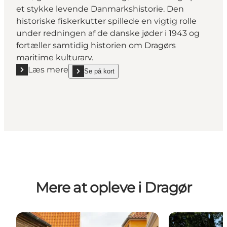
et stykke levende Danmarkshistorie. Den
historiske fiskerkutter spillede en vigtig rolle
under redningen af de danske jøder i 1943 og
fortæller samtidig historien om Dragørs
maritime kulturarv.
Læs mere
Se på kort
Læs mere "Elisabeth K571"
show Elisabeth K571 on_map
Mere at opleve i Dragør
Dragør – den gamle bydel
Museerne i Dr