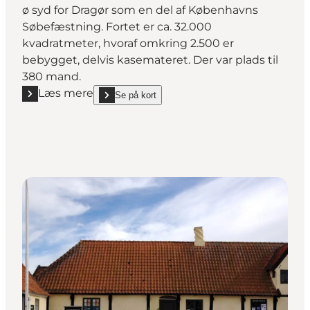
ø syd for Dragør som en del af Københavns
Søbefæstning. Fortet er ca. 32.000
kvadratmeter, hvoraf omkring 2.500 er
bebygget, delvis kasemateret. Der var plads til
380 mand.
Læs mere
Se på kort
Læs mere "Dragør Fort"
show Dragør Fort on_map