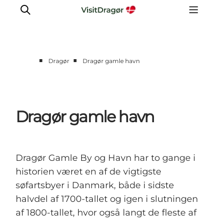
■
■
Dragør
Dragør gamle havn
Oplev
Kultur & Historie
Byliv & Mad
Dragør gamle havn
Natur & Friluftsliv
For børn
Praktisk
Dragør Gamle By og Havn har to gange i
historien været en af de vigtigste
søfartsbyer i Danmark, både i sidste
halvdel af 1700-tallet og igen i slutningen
af 1800-tallet, hvor også langt de fleste af