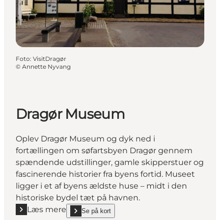
Foto
:
VisitDragør
©
Annette Nyvang
Dragør Museum
Oplev Dragør Museum og dyk ned i
fortællingen om søfartsbyen Dragør gennem
spændende udstillinger, gamle skipperstuer og
fascinerende historier fra byens fortid. Museet
ligger i et af byens ældste huse – midt i den
historiske bydel tæt på havnen.
Læs mere
Se på kort
Læs mere "Dragør Museum"
show Dragør Museum on_map