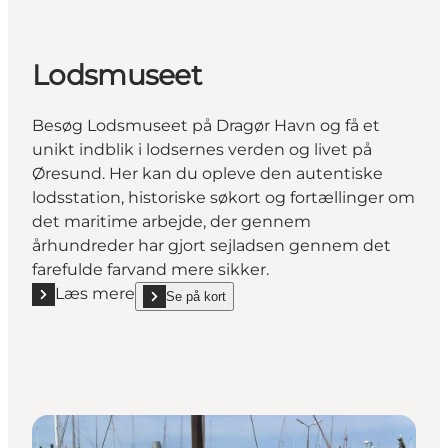
Lodsmuseet
Besøg Lodsmuseet på Dragør Havn og få et
unikt indblik i lodsernes verden og livet på
Øresund. Her kan du opleve den autentiske
lodsstation, historiske søkort og fortællinger om
det maritime arbejde, der gennem
århundreder har gjort sejladsen gennem det
farefulde farvand mere sikker.
Læs mere
Se på kort
Læs mere "Lodsmuseet"
show Lodsmuseet on_map