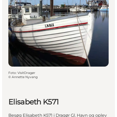
Foto
:
VisitDragør
©
Annette Nyvang
Elisabeth K571
Besøg Elisabeth K571 i Dragør Gl. Havn og oplev