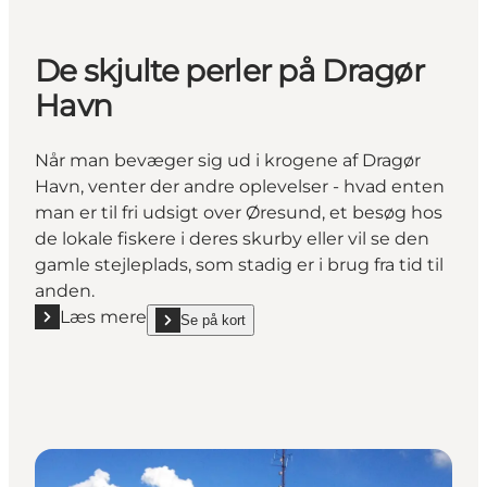
De skjulte perler på Dragør
Havn
Når man bevæger sig ud i krogene af Dragør
Havn, venter der andre oplevelser - hvad enten
man er til fri udsigt over Øresund, et besøg hos
de lokale fiskere i deres skurby eller vil se den
gamle stejleplads, som stadig er i brug fra tid til
anden.
Læs mere
Se på kort
Læs mere "De skjulte perler på Dragør Havn"
show De skjulte perler på Dragør Havn on_map