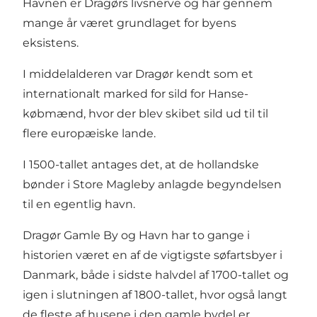
Havnen er Dragørs livsnerve og har gennem
mange år været grundlaget for byens
eksistens.
I middelalderen var Dragør kendt som et
internationalt marked for sild for Hanse-
købmænd, hvor der blev skibet sild ud til til
flere europæiske lande.
I 1500-tallet antages det, at de hollandske
bønder i Store Magleby anlagde begyndelsen
til en egentlig havn.
Dragør Gamle By og Havn har to gange i
historien været en af de vigtigste søfartsbyer i
Danmark, både i sidste halvdel af 1700-tallet og
igen i slutningen af 1800-tallet, hvor også langt
de fleste af husene i den gamle bydel er