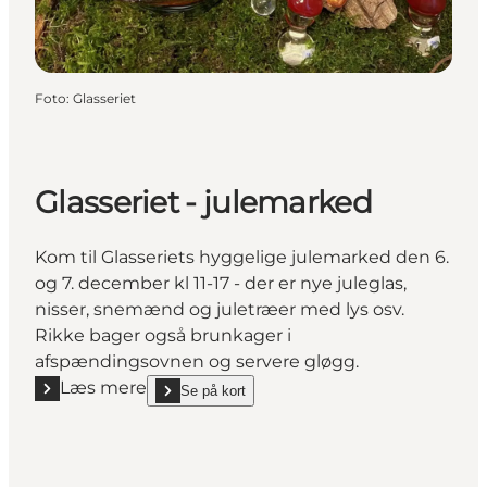
Foto
:
Glasseriet
Glasseriet - julemarked
Kom til Glasseriets hyggelige julemarked den 6.
og 7. december kl 11-17 - der er nye juleglas,
nisser, snemænd og juletræer med lys osv.
Rikke bager også brunkager i
afspændingsovnen og servere gløgg.
Læs mere
Se på kort
Læs mere "Glasseriet - julemarked"
show Glasseriet - julemarked on_map