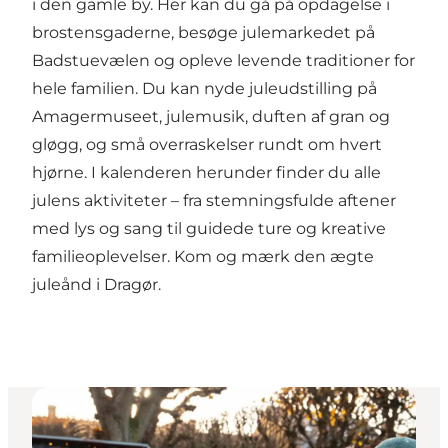
i den gamle by. Her kan du gå på opdagelse i
brostensgaderne, besøge julemarkedet på
Badstuevælen og opleve levende traditioner for
hele familien. Du kan nyde juleudstilling på
Amagermuseet, julemusik, duften af gran og
gløgg, og små overraskelser rundt om hvert
hjørne. I kalenderen herunder finder du alle
julens aktiviteter – fra stemningsfulde aftener
med lys og sang til guidede ture og kreative
familieoplevelser. Kom og mærk den ægte
juleånd i Dragør.