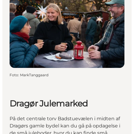
Foto
:
MarkTanggaard
Dragør Julemarked
På det centrale torv Badstuevælen i midten af
Dragørs gamle bydel kan du gå på opdagelse i
de små juleboder, hvor du kan finde små