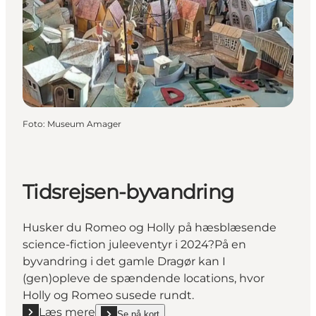
Foto
:
Museum Amager
Tidsrejsen-byvandring
Husker du Romeo og Holly på hæsblæsende
science-fiction juleeventyr i 2024?På en
byvandring i det gamle Dragør kan I
(gen)opleve de spændende locations, hvor
Holly og Romeo susede rundt.
Læs mere
Se på kort