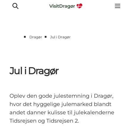
■
■
Dragør
Jul i Dragør
Oplev
Kultur & Historie
Byliv & Mad
Jul i Dragør
Natur & Friluftsliv
For børn
Praktisk
Oplev den gode julestemning i Dragør,
hvor det hyggelige julemarked blandt
andet danner kulisse til julekalenderne
Tidsrejsen og Tidsrejsen 2.