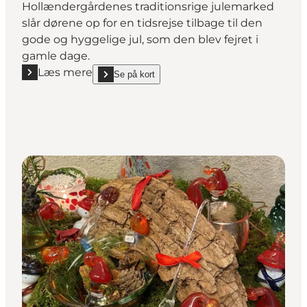
Hollændergårdenes traditionsrige julemarked
slår dørene op for en tidsrejse tilbage til den
gode og hyggelige jul, som den blev fejret i
gamle dage.
Læs mere
Se på kort
Læs mere "Julemarked på Hollændergårdene"
show Julemarked på Hollændergårdene on_map