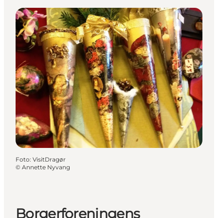
Foto
:
VisitDragør
©
Annette Nyvang
Borgerforeningens