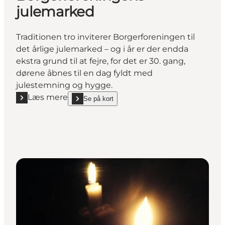
julemarked
Traditionen tro inviterer Borgerforeningen til
det årlige julemarked – og i år er der endda
ekstra grund til at fejre, for det er 30. gang,
dørene åbnes til en dag fyldt med
julestemning og hygge.
Læs mere
Se på kort
Læs mere "Borgerforeningens julemarked"
show Borgerforeningens julemarked on_map