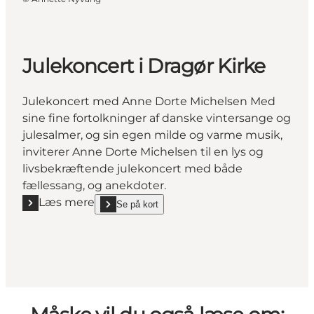
Julekoncert i Dragør Kirke
Julekoncert med Anne Dorte Michelsen Med
sine fine fortolkninger af danske vintersange og
julesalmer, og sin egen milde og varme musik,
inviterer Anne Dorte Michelsen til en lys og
livsbekræftende julekoncert med både
fællessang, og anekdoter.
Læs mere
Se på kort
Læs mere "Julekoncert i Dragør Kirke"
show Julekoncert i Dragør Kirke on_map