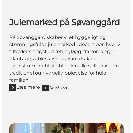
Julemarked på Søvanggård
På Søvanggård skaber vi et hyggeligt og
stemningsfuldt julemarked i december, hvor vi
tilbyder smagsfuld æblegløgg, fra vores egen
plantage, æbleskiver og varm kakao med
flødeskum. og til at stille den lille sult toast. En
traditionel og hyggelig oplevelse for hele
familien.
Læs mere
Se på kort
Læs mere "Julemarked på Søvanggård"
show Julemarked på Søvanggård on_map