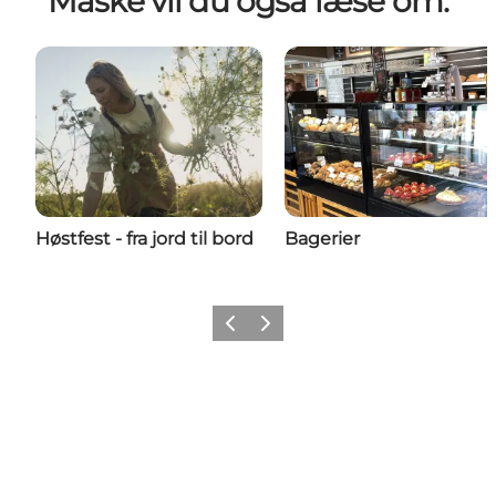
Måske vil du også læse om:
Høstfest - fra jord til bord
Bagerier
Forrige billede
Næste billede