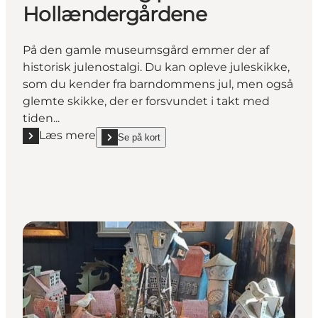
Hollændergårdene
På den gamle museumsgård emmer der af
historisk julenostalgi. Du kan opleve juleskikke,
som du kender fra barndommens jul, men også
glemte skikke, der er forsvundet i takt med
tiden...
Læs mere
Se på kort
Læs mere "Juleudstilling på Hollændergårdene"
show Juleudstilling på Hollændergårdene on_map