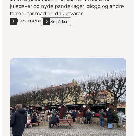
julegaver og nyde pandekager, gløgg og andre
former for mad og drikkevarer.
Læs mere
Se på kort
Læs mere "Dragør Julemarked"
show Dragør Julemarked on_map